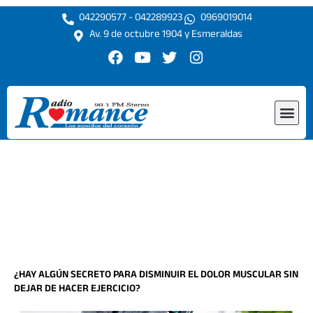
Ir
042290577 - 042289923
0969019014
al
Av. 9 de octubre 1904 y Esmeraldas
contenido
F
Y
T
I
a
o
w
n
c
u
i
s
e
t
t
t
Me
b
u
t
a
o
b
e
g
o
e
r
r
k
a
m
¿HAY ALGÚN SECRETO PARA DISMINUIR EL DOLOR MUSCULAR SIN
DEJAR DE HACER EJERCICIO?