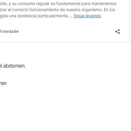
del abdomen.
mer.