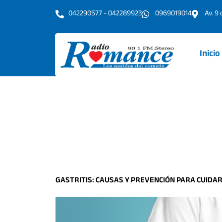
Ir
042290577 - 042289923
0969019014
Av. 9
al
contenido
Inicio
GASTRITIS: CAUSAS Y PREVENCIÓN PARA CUIDAR