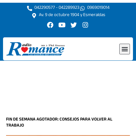
Ir
042290577 - 042289923
0969019014
al
Av. 9 de octubre 1904 y Esmeraldas
contenido
F
Y
T
I
a
o
w
n
c
u
i
s
e
t
t
t
Me
b
u
t
a
o
b
e
g
o
e
r
r
k
a
m
FIN DE SEMANA AGOTADOR: CONSEJOS PARA VOLVER AL
TRABAJO