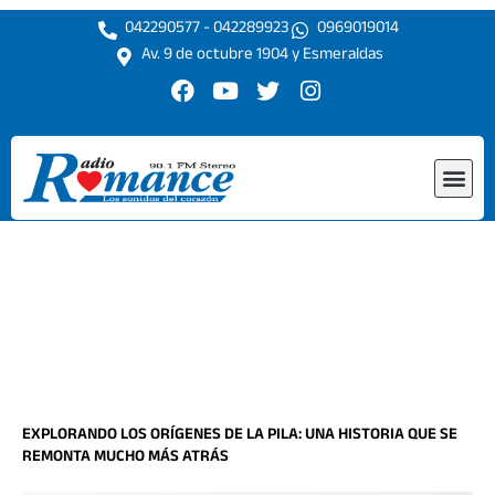
Ir
042290577 - 042289923
0969019014
al
Av. 9 de octubre 1904 y Esmeraldas
contenido
F
Y
T
I
a
o
w
n
c
u
i
s
e
t
t
t
Me
b
u
t
a
o
b
e
g
o
e
r
r
k
a
m
EXPLORANDO LOS ORÍGENES DE LA PILA: UNA HISTORIA QUE SE
REMONTA MUCHO MÁS ATRÁS