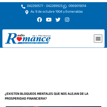
Ir
042290577 - 042289923
0969019014
al
Av. 9 de octubre 1904 y Esmeraldas
contenido
F
Y
T
I
a
o
w
n
c
u
i
s
e
t
t
t
Me
b
u
t
a
o
b
e
g
o
e
r
r
k
a
m
¿EXISTEN BLOQUEOS MENTALES QUE NOS ALEJAN DE LA
PROSPERIDAD FINANCIERA?