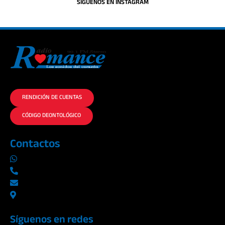
SIGUENOS EN INSTAGRAM
La historia del Romance escúchalo en la mejor radio.
RENDICIÓN DE CUENTAS
CÓDIGO DEONTOLÓGICO
Contactos
0969019014
042290577 / 042289923
info@radioromance.com
Av. 9 de octubre 1904 y Esmeraldas
Síguenos en redes