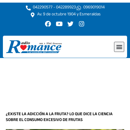
Ir
042290577 - 042289923
0969019014
al
Av. 9 de octubre 1904 y Esmeraldas
contenido
F
Y
T
I
a
o
w
n
c
u
i
s
e
t
t
t
Me
b
u
t
a
o
b
e
g
o
e
r
r
k
a
m
¿EXISTE LA ADICCIÓN A LA FRUTA? LO QUE DICE LA CIENCIA
SOBRE EL CONSUMO EXCESIVO DE FRUTAS