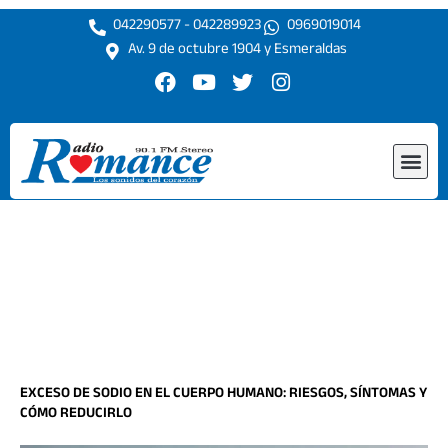
Ir
042290577 - 042289923
0969019014
al
Av. 9 de octubre 1904 y Esmeraldas
contenido
F
Y
T
I
a
o
w
n
c
u
i
s
e
t
t
t
Me
b
u
t
a
o
b
e
g
o
e
r
r
k
a
m
EXCESO DE SODIO EN EL CUERPO HUMANO: RIESGOS, SÍNTOMAS Y
CÓMO REDUCIRLO