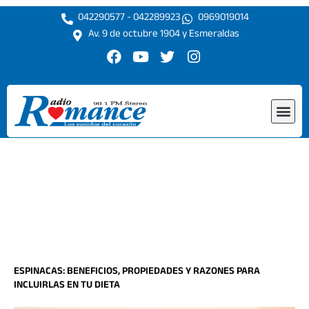
Ir
042290577 - 042289923
0969019014
al
Av. 9 de octubre 1904 y Esmeraldas
contenido
F
Y
T
I
a
o
w
n
c
u
i
s
e
t
t
t
Me
b
u
t
a
o
b
e
g
o
e
r
r
k
a
m
ESPINACAS: BENEFICIOS, PROPIEDADES Y RAZONES PARA
INCLUIRLAS EN TU DIETA