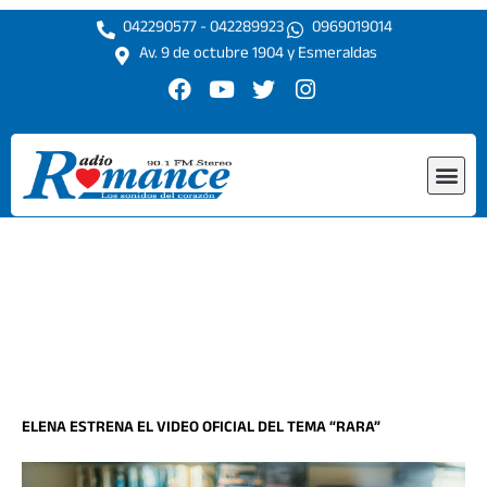
Ir
042290577 - 042289923
0969019014
al
Av. 9 de octubre 1904 y Esmeraldas
contenido
F
Y
T
I
a
o
w
n
c
u
i
s
e
t
t
t
Me
b
u
t
a
o
b
e
g
o
e
r
r
k
a
m
ELENA ESTRENA EL VIDEO OFICIAL DEL TEMA “RARA”