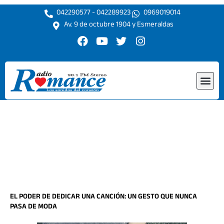
Ir
042290577 - 042289923
0969019014
al
Av. 9 de octubre 1904 y Esmeraldas
contenido
F
Y
T
I
a
o
w
n
c
u
i
s
e
t
t
t
Me
b
u
t
a
o
b
e
g
o
e
r
r
k
a
m
EL PODER DE DEDICAR UNA CANCIÓN: UN GESTO QUE NUNCA
PASA DE MODA