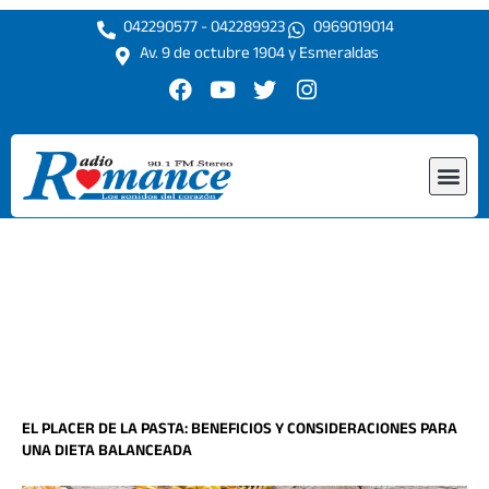
Ir
042290577 - 042289923
0969019014
al
Av. 9 de octubre 1904 y Esmeraldas
contenido
F
Y
T
I
a
o
w
n
c
u
i
s
e
t
t
t
Me
b
u
t
a
o
b
e
g
o
e
r
r
k
a
m
EL PLACER DE LA PASTA: BENEFICIOS Y CONSIDERACIONES PARA
UNA DIETA BALANCEADA