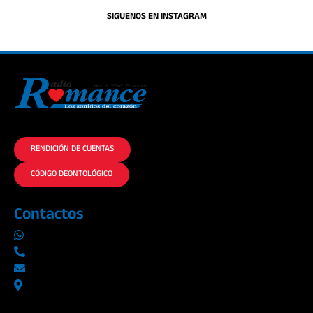
SIGUENOS EN INSTAGRAM
La historia del Romance escúchalo en la mejor radio.
RENDICIÓN DE CUENTAS
CÓDIGO DEONTOLÓGICO
Contactos
0969019014
042290577 / 042289923
info@radioromance.com
Av. 9 de octubre 1904 y Esmeraldas