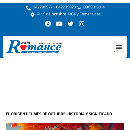
Ir
042290577 - 042289923
0969019014
al
Av. 9 de octubre 1904 y Esmeraldas
contenido
F
Y
T
I
a
o
w
n
c
u
i
s
e
t
t
t
Me
b
u
t
a
o
b
e
g
o
e
r
r
k
a
m
EL ORIGEN DEL MES DE OCTUBRE: HISTORIA Y SIGNIFICADO