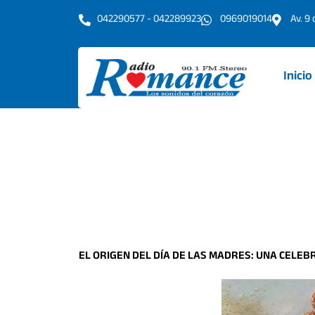
Ir
042290577 - 042289923
0969019014
Av. 9
al
contenido
Inicio
EL ORIGEN DEL DÍA DE LAS MADRES: UNA CELE