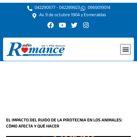
Ir
042290577 - 042289923
0969019014
al
Av. 9 de octubre 1904 y Esmeraldas
contenido
F
Y
T
I
a
o
w
n
c
u
i
s
e
t
t
t
Me
b
u
t
a
o
b
e
g
o
e
r
r
k
a
m
EL IMPACTO DEL RUIDO DE LA PIROTECNIA EN LOS ANIMALES:
CÓMO AFECTA Y QUÉ HACER