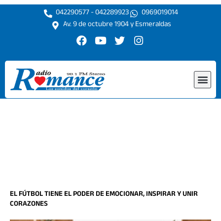
Ir
042290577 - 042289923
0969019014
al
Av. 9 de octubre 1904 y Esmeraldas
contenido
F
Y
T
I
a
o
w
n
c
u
i
s
e
t
t
t
Me
b
u
t
a
o
b
e
g
o
e
r
r
k
a
m
EL FÚTBOL TIENE EL PODER DE EMOCIONAR, INSPIRAR Y UNIR
CORAZONES