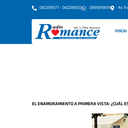
Ir
042290577 - 042289923
0969019014
Av. 9
al
contenido
Inicio
EL ENAMORAMIENTO A PRIMERA VISTA: ¿CUÁL E