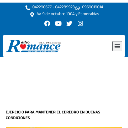
Ir
042290577 - 042289923
0969019014
al
Av. 9 de octubre 1904 y Esmeraldas
contenido
F
Y
T
I
a
o
w
n
c
u
i
s
e
t
t
t
Me
b
u
t
a
o
b
e
g
o
e
r
r
k
a
m
EJERCICIO PARA MANTENER EL CEREBRO EN BUENAS
CONDICIONES