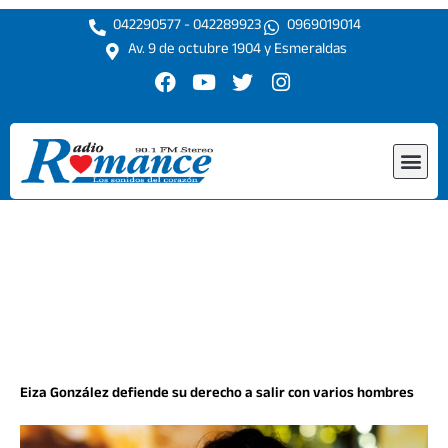
Ir
042290577 - 042289923
0969019014
al
Av. 9 de octubre 1904 y Esmeraldas
contenido
F
Y
T
I
a
o
w
n
c
u
i
s
e
t
t
t
Me
b
u
t
a
o
b
e
g
o
e
r
r
k
a
m
Eiza González defiende su derecho a salir con varios hombres