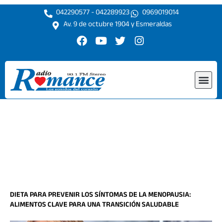
Ir
042290577 - 042289923
0969019014
al
Av. 9 de octubre 1904 y Esmeraldas
contenido
F
Y
T
I
a
o
w
n
c
u
i
s
e
t
t
t
Me
b
u
t
a
o
b
e
g
o
e
r
r
k
a
m
DIETA PARA PREVENIR LOS SÍNTOMAS DE LA MENOPAUSIA:
ALIMENTOS CLAVE PARA UNA TRANSICIÓN SALUDABLE