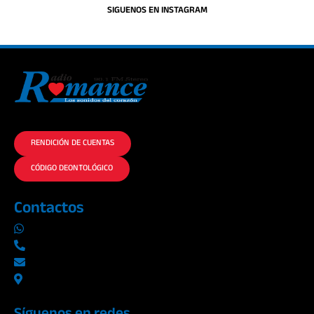
SIGUENOS EN INSTAGRAM
La historia del Romance escúchalo en la mejor radio.
RENDICIÓN DE CUENTAS
CÓDIGO DEONTOLÓGICO
Contactos
0969019014
042290577 / 042289923
info@radioromance.com
Av. 9 de octubre 1904 y Esmeraldas