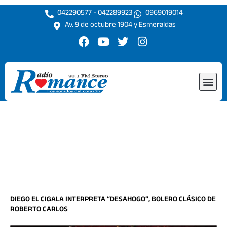
Ir
042290577 - 042289923
0969019014
al
Av. 9 de octubre 1904 y Esmeraldas
contenido
F
Y
T
I
a
o
w
n
c
u
i
s
e
t
t
t
Me
b
u
t
a
o
b
e
g
o
e
r
r
k
a
m
DIEGO EL CIGALA INTERPRETA “DESAHOGO”, BOLERO CLÁSICO DE
ROBERTO CARLOS