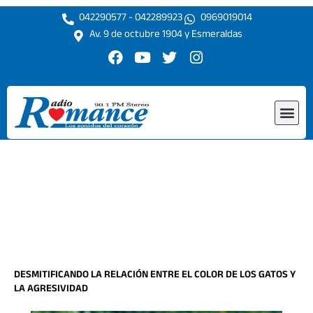
Ir
042290577 - 042289923
0969019014
al
Av. 9 de octubre 1904 y Esmeraldas
contenido
F
Y
T
I
a
o
w
n
c
u
i
s
e
t
t
t
Me
b
u
t
a
o
b
e
g
o
e
r
r
k
a
m
DESMITIFICANDO LA RELACIÓN ENTRE EL COLOR DE LOS GATOS Y
LA AGRESIVIDAD