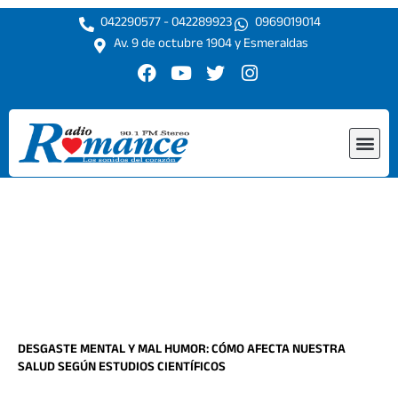
Ir
042290577 - 042289923
0969019014
al
Av. 9 de octubre 1904 y Esmeraldas
contenido
F
Y
T
I
a
o
w
n
c
u
i
s
e
t
t
t
Me
b
u
t
a
o
b
e
g
o
e
r
r
k
a
m
DESGASTE MENTAL Y MAL HUMOR: CÓMO AFECTA NUESTRA
SALUD SEGÚN ESTUDIOS CIENTÍFICOS