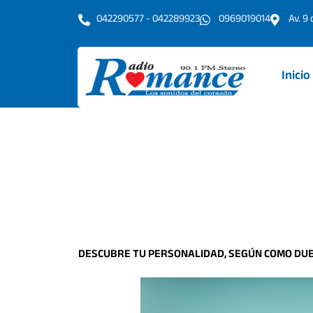
Ir
042290577 - 042289923
0969019014
Av. 9
al
contenido
Inicio
DESCUBRE TU PERSONALIDAD, SEGÚN COMO DU