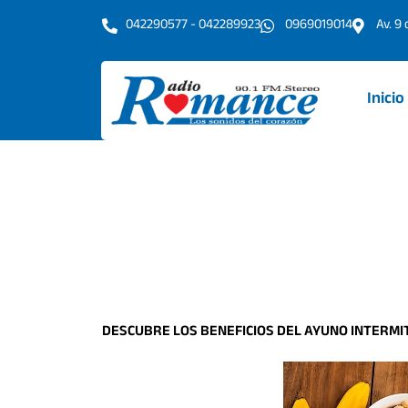
Ir
042290577 - 042289923
0969019014
Av. 9
al
contenido
Inicio
DESCUBRE LOS BENEFICIOS DEL AYUNO INTERMI