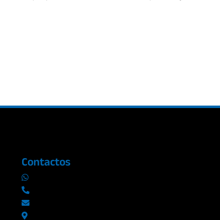
Contactos
0969019014
042290577 / 042289923
info@radioromance.com
Av. 9 de octubre 1904 y Esmeraldas