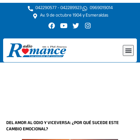
Ir
042290577 - 042289923
0969019014
al
Av. 9 de octubre 1904 y Esmeraldas
contenido
F
Y
T
I
a
o
w
n
c
u
i
s
e
t
t
t
Me
b
u
t
a
o
b
e
g
o
e
r
r
k
a
m
DEL AMOR AL ODIO Y VICEVERSA: ¿POR QUÉ SUCEDE ESTE
CAMBIO EMOCIONAL?