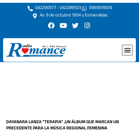
Ir
042290577 - 042289923
0969019014
al
Av. 9 de octubre 1904 y Esmeraldas
contenido
F
Y
T
I
a
o
w
n
c
u
i
s
e
t
t
t
Me
b
u
t
a
o
b
e
g
o
e
r
r
k
a
m
DAYANARA LANZA “TERAPIA” ,UN ÁLBUM QUE MARCAN UN
PRECEDENTE PARA LA MÚSICA REGIONAL FEMENINA