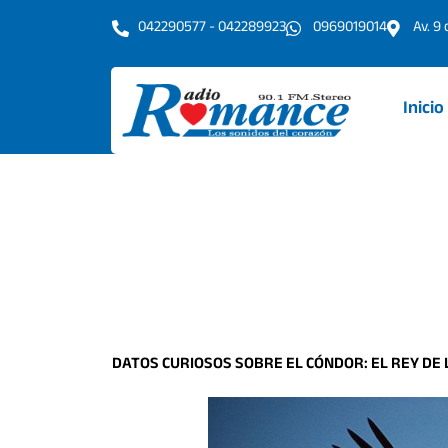
Ir
042290577 - 042289923
0969019014
Av. 9
al
contenido
Inicio
DATOS CURIOSOS SOBRE EL CÓNDOR: EL REY DE