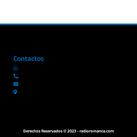
Contactos
0969019014
042290577 / 042289923
info@radioromance.com
Av. 9 de octubre 1904 y Esmeraldas
Derechos Reservados © 2023 - radioromance.com