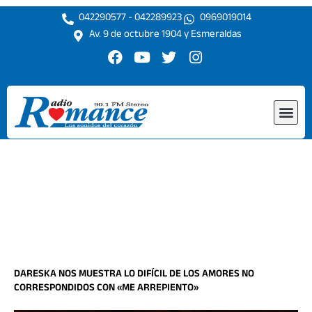
Ir
042290577 - 042289923
0969019014
al
Av. 9 de octubre 1904 y Esmeraldas
contenido
F
Y
T
I
a
o
w
n
c
u
i
s
e
t
t
t
Me
b
u
t
a
o
b
e
g
o
e
r
r
k
a
m
DARESKA NOS MUESTRA LO DIFÍCIL DE LOS AMORES NO
CORRESPONDIDOS CON «ME ARREPIENTO»