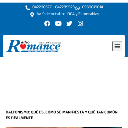
Ir
042290577 - 042289923
0969019014
al
Av. 9 de octubre 1904 y Esmeraldas
contenido
F
Y
T
I
a
o
w
n
c
u
i
s
e
t
t
t
Me
b
u
t
a
o
b
e
g
o
e
r
r
k
a
m
DALTONISMO: QUÉ ES, CÓMO SE MANIFIESTA Y QUÉ TAN COMÚN
ES REALMENTE