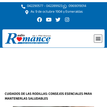
Ir
042290577 - 042289923
0969019014
al
Av. 9 de octubre 1904 y Esmeraldas
contenido
F
Y
T
I
a
o
w
n
c
u
i
s
e
t
t
t
Me
b
u
t
a
o
b
e
g
o
e
r
r
k
a
m
CUIDADOS DE LAS RODILLAS: CONSEJOS ESENCIALES PARA
MANTENERLAS SALUDABLES