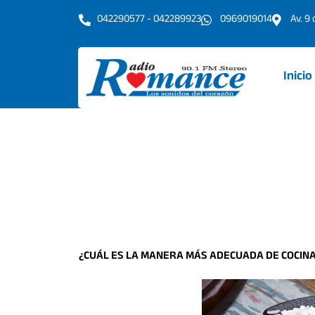
Ir
042290577 - 042289923
0969019014
Av. 9
al
contenido
Inicio
¿CUÁL ES LA MANERA MÁS ADECUADA DE COCIN