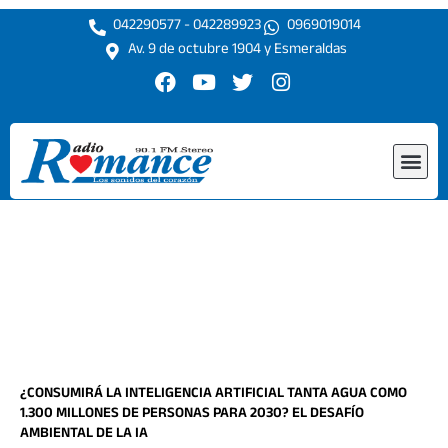
Ir
042290577 - 042289923
0969019014
al
Av. 9 de octubre 1904 y Esmeraldas
contenido
F
Y
T
I
a
o
w
n
c
u
i
s
e
t
t
t
Me
b
u
t
a
o
b
e
g
o
e
r
r
k
a
m
¿CONSUMIRÁ LA INTELIGENCIA ARTIFICIAL TANTA AGUA COMO
1.300 MILLONES DE PERSONAS PARA 2030? EL DESAFÍO
AMBIENTAL DE LA IA