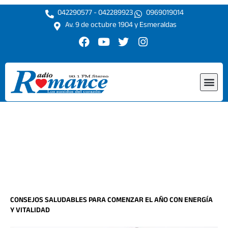
Ir
042290577 - 042289923
0969019014
al
Av. 9 de octubre 1904 y Esmeraldas
contenido
F
Y
T
I
a
o
w
n
c
u
i
s
e
t
t
t
Me
b
u
t
a
o
b
e
g
o
e
r
r
k
a
m
CONSEJOS SALUDABLES PARA COMENZAR EL AÑO CON ENERGÍA
Y VITALIDAD