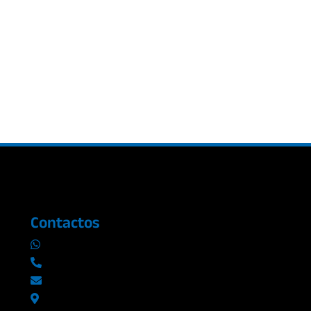
Contactos
0969019014
042290577 / 042289923
info@radioromance.com
Av. 9 de octubre 1904 y Esmeraldas