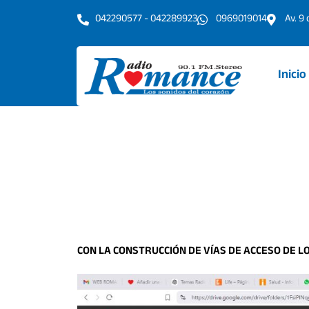
Ir
042290577 - 042289923
0969019014
Av. 9
al
contenido
Inicio
CON LA CONSTRUCCIÓN DE VÍAS DE ACCESO DE LO