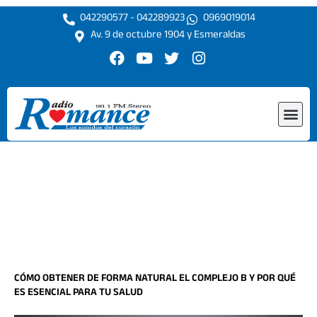
Ir
042290577 - 042289923
0969019014
al
Av. 9 de octubre 1904 y Esmeraldas
contenido
F
Y
T
I
a
o
w
n
c
u
i
s
e
t
t
t
Me
b
u
t
a
o
b
e
g
o
e
r
r
k
a
m
CÓMO OBTENER DE FORMA NATURAL EL COMPLEJO B Y POR QUÉ
ES ESENCIAL PARA TU SALUD