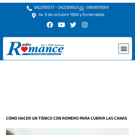
Ir
042290577 - 042289923
0969019014
al
Av. 9 de octubre 1904 y Esmeraldas
contenido
F
Y
T
I
a
o
w
n
c
u
i
s
e
t
t
t
Me
b
u
t
a
o
b
e
g
o
e
r
r
k
a
m
CÓMO HACER UN TÓNICO CON ROMERO PARA CUBRIR LAS CANAS