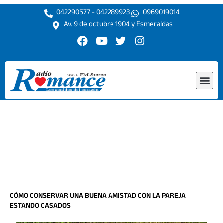
Ir
042290577 - 042289923
0969019014
al
Av. 9 de octubre 1904 y Esmeraldas
contenido
F
Y
T
I
a
o
w
n
c
u
i
s
e
t
t
t
Me
b
u
t
a
o
b
e
g
o
e
r
r
k
a
m
CÓMO CONSERVAR UNA BUENA AMISTAD CON LA PAREJA
ESTANDO CASADOS