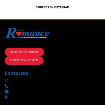
SIGUENOS EN INSTAGRAM
La historia del Romance escúchalo en la mejor radio.
RENDICIÓN DE CUENTAS
CÓDIGO DEONTOLÓGICO
Contactos
0969019014
042290577 / 042289923
info@radioromance.com
Av. 9 de octubre 1904 y Esmeraldas