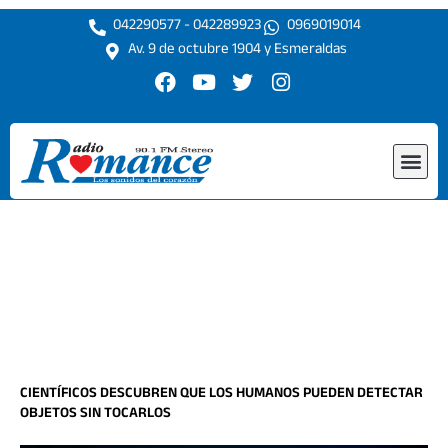
Ir
042290577 - 042289923
0969019014
al
Av. 9 de octubre 1904 y Esmeraldas
contenido
F
Y
T
I
a
o
w
n
c
u
i
s
e
t
t
t
Me
b
u
t
a
o
b
e
g
o
e
r
r
k
a
m
CIENTÍFICOS DESCUBREN QUE LOS HUMANOS PUEDEN DETECTAR
OBJETOS SIN TOCARLOS