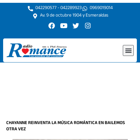
Ir
042290577 - 042289923
0969019014
al
Av. 9 de octubre 1904 y Esmeraldas
contenido
F
Y
T
I
a
o
w
n
c
u
i
s
e
t
t
t
Me
b
u
t
a
o
b
e
g
o
e
r
r
k
a
m
CHAYANNE REINVENTA LA MÚSICA ROMÁNTICA EN BAILEMOS
OTRA VEZ