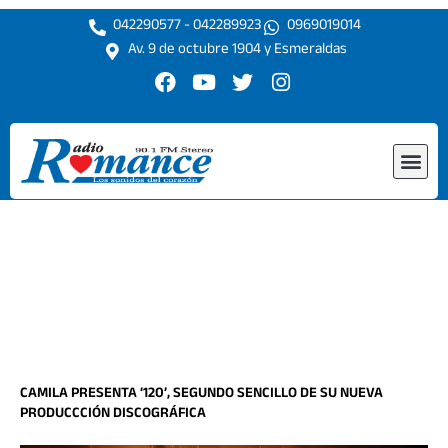
Ir
042290577 - 042289923
0969019014
al
Av. 9 de octubre 1904 y Esmeraldas
contenido
F
Y
T
I
a
o
w
n
c
u
i
s
e
t
t
t
Me
b
u
t
a
o
b
e
g
o
e
r
r
k
a
m
CAMILA PRESENTA ‘120’, SEGUNDO SENCILLO DE SU NUEVA
PRODUCCCIÓN DISCOGRÁFICA