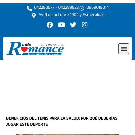
Ir
042290577 - 042289923
0969019014
al
Av. 9 de octubre 1904 y Esmeraldas
contenido
F
Y
T
I
a
o
w
n
c
u
i
s
e
t
t
t
Me
b
u
t
a
o
b
e
g
o
e
r
r
k
a
m
BENEFICIOS DEL TENIS PARA LA SALUD: POR QUÉ DEBERÍAS
JUGAR ESTE DEPORTE