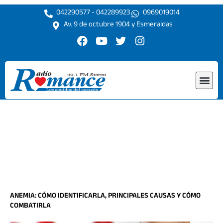
Ir
042290577 - 042289923
0969019014
al
Av. 9 de octubre 1904 y Esmeraldas
contenido
F
Y
T
I
a
o
w
n
c
u
i
s
e
t
t
t
Me
b
u
t
a
o
b
e
g
o
e
r
r
k
a
m
ANEMIA: CÓMO IDENTIFICARLA, PRINCIPALES CAUSAS Y CÓMO
COMBATIRLA