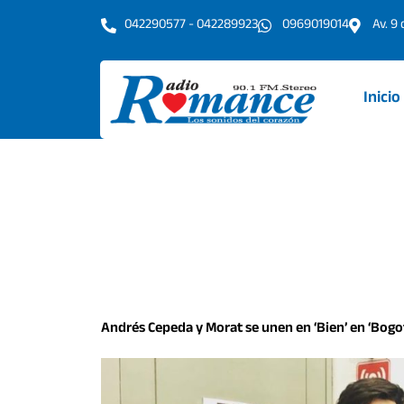
Ir
042290577 - 042289923
0969019014
Av. 9
al
contenido
Inicio
Andrés Cepeda y Morat se unen en ‘Bien’ en ‘Bogo