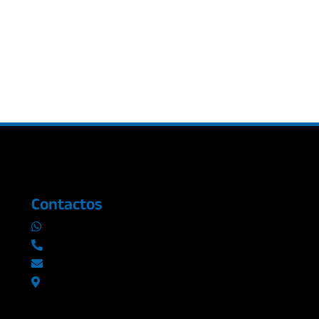
Contactos
0969019014
042290577 / 042289923
info@radioromance.com
Av. 9 de octubre 1904 y Esmeraldas