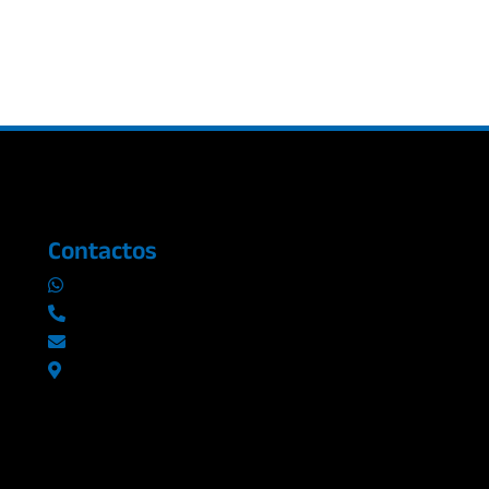
Contactos
0969019014
042290577 / 042289923
info@radioromance.com
Av. 9 de octubre 1904 y Esmeraldas