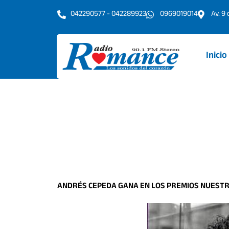
Ir
042290577 - 042289923
0969019014
Av. 9
al
contenido
Inicio
ANDRÉS CEPEDA GANA EN LOS PREMIOS NUESTR