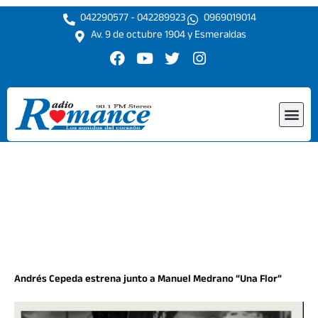
Ir
042290577 - 042289923
0969019014
al
Av. 9 de octubre 1904 y Esmeraldas
contenido
F
Y
T
I
a
o
w
n
c
u
i
s
e
t
t
t
Me
b
u
t
a
o
b
e
g
o
e
r
r
k
a
m
Andrés Cepeda estrena junto a Manuel Medrano “Una Flor”