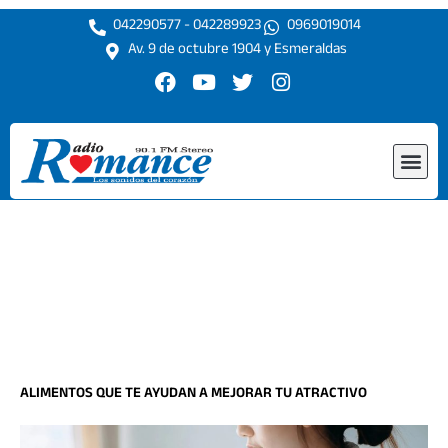
Ir
042290577 - 042289923
0969019014
al
Av. 9 de octubre 1904 y Esmeraldas
contenido
F
Y
T
I
a
o
w
n
c
u
i
s
e
t
t
t
Me
b
u
t
a
o
b
e
g
o
e
r
r
k
a
m
ALIMENTOS QUE TE AYUDAN A MEJORAR TU ATRACTIVO