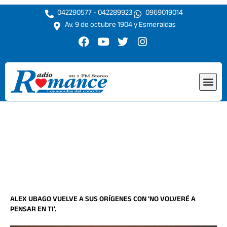
Ir
042290577 - 042289923
0969019014
al
Av. 9 de octubre 1904 y Esmeraldas
contenido
F
Y
T
I
a
o
w
n
c
u
i
s
e
t
t
t
Me
b
u
t
a
o
b
e
g
o
e
r
r
k
a
m
ALEX UBAGO VUELVE A SUS ORÍGENES CON ‘NO VOLVERÉ A
PENSAR EN TI’.