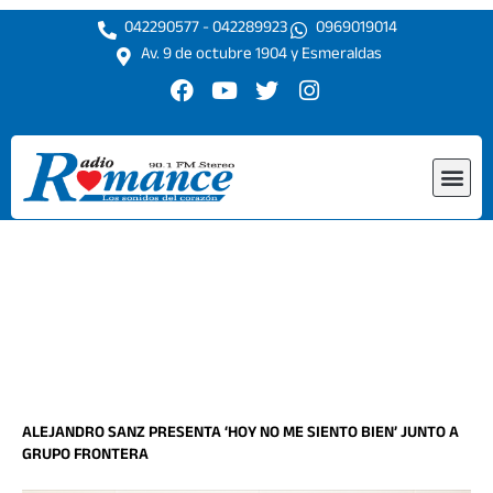
Ir
042290577 - 042289923
0969019014
al
Av. 9 de octubre 1904 y Esmeraldas
contenido
F
Y
T
I
a
o
w
n
c
u
i
s
e
t
t
t
Me
b
u
t
a
o
b
e
g
o
e
r
r
k
a
m
ALEJANDRO SANZ PRESENTA ‘HOY NO ME SIENTO BIEN’ JUNTO A
GRUPO FRONTERA