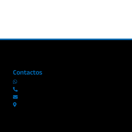
Contactos
0969019014
042290577 / 042289923
info@radioromance.com
Av. 9 de octubre 1904 y Esmeraldas