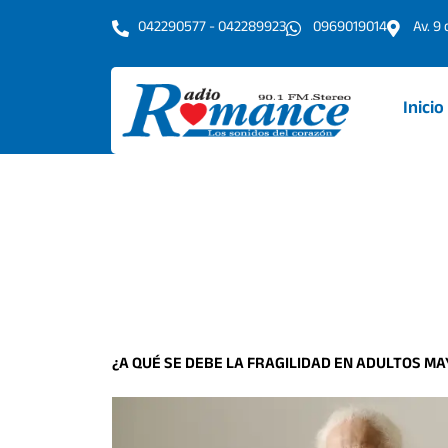
Ir
042290577 - 042289923
0969019014
Av. 9
al
contenido
Inicio
¿A QUÉ SE DEBE LA FRAGILIDAD EN ADULTOS M