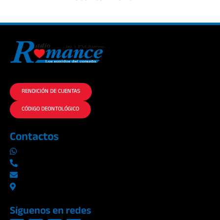
La historia del Romance escúchalo en la mejor radio.
RENDICIÓN DE CUENTAS
CÓDIGO DEONTOLÓGICO
Contactos
0969019014
042290577 / 042289923
info@radioromance.com
Av. 9 de octubre 1904 y Esmeraldas
Síguenos en redes