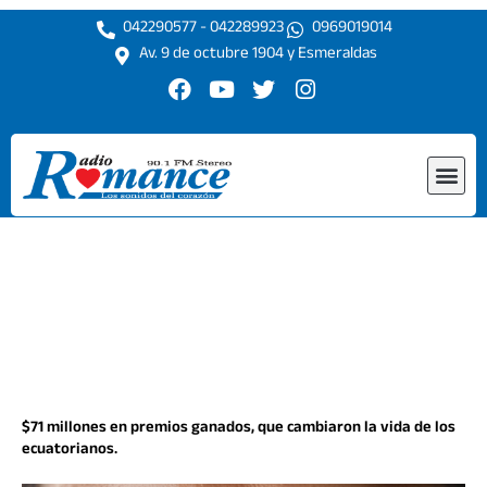
Ir
042290577 - 042289923
0969019014
al
Av. 9 de octubre 1904 y Esmeraldas
contenido
F
Y
T
I
a
o
w
n
c
u
i
s
e
t
t
t
Me
b
u
t
a
o
b
e
g
o
e
r
r
k
a
m
$71 millones en premios ganados, que cambiaron la vida de los
ecuatorianos.